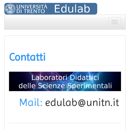
Skip
to
content
Toggle
navigat
Contatti
Mail:
edulab@unitn.it