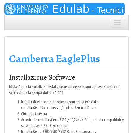
Skip
to
content
Toggle
navigation
Camberra EaglePlus
Installazione Software
Nota:
Copia la cartella di installazione sul disco e prima di eseguire i vari
setup attiva la compatibilità XP SP3
Install i driver per la dongle: esegui setup.exe dalla
cartella Genie3.x.x e install /Update Sentinel Driver
Chiudi la finestra
Accedi alla cartella \Genie3.2.1\Bin\G2KV3.2.1 iposta la compatibility
su Windows XP SP3 ed esegui
Installa Genie-2000 S500/S502 Basic Spectroscopy