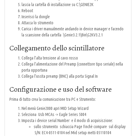
lascia la cartella di installazione su C:\GENIE2K
Reboot
Inserisci la dongle
Attacca lo strumento
Carica i driver manualmente andando in device manager e facendo
la scansione della cartella \Genie3.2.1\Bin\G2KV3.2.1
Collegamento dello scintillatore
Collega l’alta tensione al cavo rosso
Collega l’alimentazione del Preamp (connettore tipo seriale) nella
porta opportuna
Collega l’uscita preamp (BNC) alla porta Signal In
Configurazione e uso del software
Prima di tutto crea la comunicazione tra PC e Strumento:
Nel menù Genie2000 apri MID Setup Wizard
Seleziona Usb MCAs -> Eagle Series 5004
Imposta i device serial Number e il modo di acquisiszione:
sullo strumento schiaccia Page finchè compare sul display
S/N: EC4-0511-0104 nel Mid setup metti 05110104