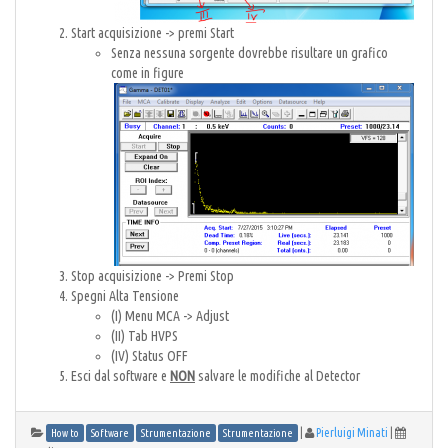
Start acquisizione -> premi Start
Senza nessuna sorgente dovrebbe risultare un grafico
come in figure
Stop acquisizione -> Premi Stop
Spegni Alta Tensione
(I) Menu MCA -> Adjust
(II) Tab HVPS
(IV) Status OFF
Esci dal software e
NON
salvare le modifiche al Detector
|
Pierluigi Minati
|
How to
Software
Strumentazione
Strumentazione