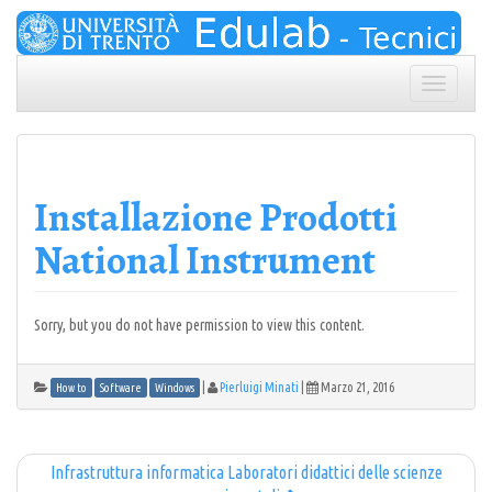
Skip
to
content
Toggle
navigation
Installazione Prodotti
National Instrument
Sorry, but you do not have permission to view this content.
|
Pierluigi Minati
|
Marzo 21, 2016
How to
Software
Windows
Infrastruttura informatica Laboratori didattici delle scienze