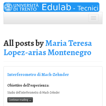
Skip
to
content
Toggle
navigation
All posts by
Maria Teresa
Lopez-arias Montenegro
Interferometro di Mach-Zehnder
Obiettivo dell’esperienza
:
Studio dell’interferometro di Mach-Zehnder
Continue reading
→