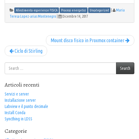
|
Maria
Allestimento esperienze FISICA
Processi energetici
Uncategorized
Teresa Lopez-arias Montenegro
|
Dicembre 14, 2017
Mount disco fisico in Proxmox container
Ciclo di Stirling
Search
Search
for:
Articoli recenti
Servizi e server
Installazione server
Labview e il punto decimale
Install Conda
Syncthing in LDSS
Categorie