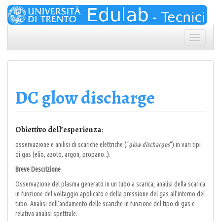
Skip
to
content
Toggle
navigation
DC glow discharge
Obiettivo dell’esperienza
:
osservazione e anilisi di scariche elettriche (“
glow discharges
“) in vari tipi
di gas (elio, azoto, argon, propano..).
Breve Descrizione
Osservazione del plasma generato in un tubo a scarica; analisi della scarica
in funzione del voltaggio applicato e della pressione del gas all’interno del
tubo. Analisi dell’andamento delle scariche in funzione del tipo di gas e
relativa analisi spettrale.