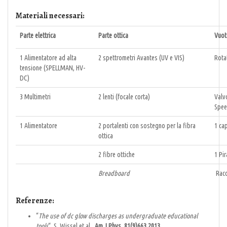
Materiali necessari:
Parte elettrica
Parte ottica
Vuot
1 Alimentatore ad alta
2 spettrometri Avantes (UV e VIS)
Rota
tensione (SPELLMAN, HV-
DC)
3 Multimetri
2 lenti (focale corta)
Valvo
Spee
1 Alimentatore
2 portalenti con sostegno per la fibra
1 ca
ottica
2 fibre ottiche
1 Pir
Breadboard
Racco
Referenze:
“
The use of dc glow discharges as undergraduate educational
tools
“, S. Wissel et al.,
Am.J.Phys. 81(9)663 2013